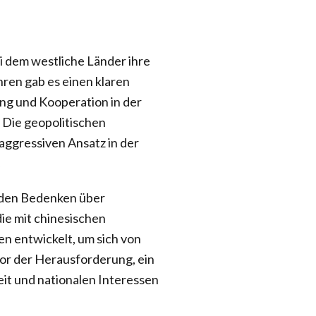
ei dem westliche Länder ihre
ren gab es einen klaren
ung und Kooperation in der
. Die geopolitischen
aggressiven Ansatz in der
.
enden Bedenken über
ie mit chinesischen
n entwickelt, um sich von
or der Herausforderung, ein
it und nationalen Interessen