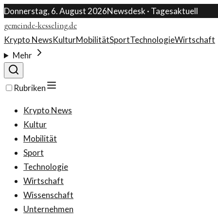
Donnerstag, 6. August 2026
Newsdesk · Tagesaktuell
gemeinde-kesseling.de
Krypto News
Kultur
Mobilität
Sport
Technologie
Wirtschaft
Mehr
Rubriken
Krypto News
Kultur
Mobilität
Sport
Technologie
Wirtschaft
Wissenschaft
Unternehmen