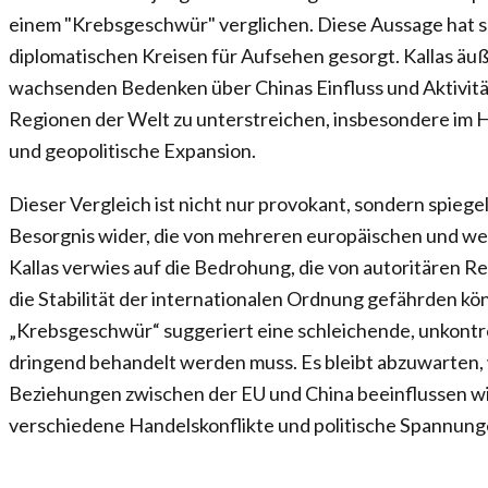
einem "Krebsgeschwür" verglichen. Diese Aussage hat sow
diplomatischen Kreisen für Aufsehen gesorgt. Kallas äu
wachsenden Bedenken über Chinas Einfluss und Aktivitä
Regionen der Welt zu unterstreichen, insbesondere im 
und geopolitische Expansion.
Dieser Vergleich ist nicht nur provokant, sondern spieg
Besorgnis wider, die von mehreren europäischen und wes
Kallas verwies auf die Bedrohung, die von autoritären R
die Stabilität der internationalen Ordnung gefährden kö
„Krebsgeschwür“ suggeriert eine schleichende, unkontro
dringend behandelt werden muss. Es bleibt abzuwarten, 
Beziehungen zwischen der EU und China beeinflussen wir
verschiedene Handelskonflikte und politische Spannunge