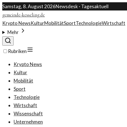
Samstag, 8. August 2026
Newsdesk · Tagesaktuell
gemeinde-kesseling.de
Krypto News
Kultur
Mobilität
Sport
Technologie
Wirtschaft
Mehr
Rubriken
Krypto News
Kultur
Mobilität
Sport
Technologie
Wirtschaft
Wissenschaft
Unternehmen