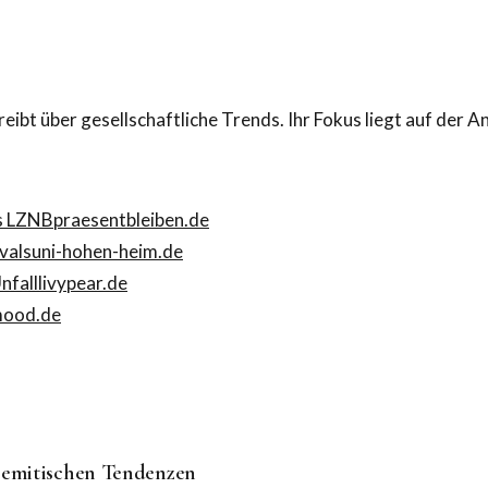
reibt über gesellschaftliche Trends. Ihr Fokus liegt auf der
es LZNB
praesentbleiben.de
vals
uni-hohen-heim.de
nfall
livypear.de
mood.de
isemitischen Tendenzen