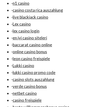
·
n1 casino
·
casino costa rica auszahlung
·
live blackjack casino
·
Lex casino
·
lex casino login
·
en iyi casino siteleri
·
baccarat casino online
·
online casino bonus
·
leon casino freispiele
·
Lukki casino
·
lukki casino promo code
·
casino slots auszahlung
·
verde casino bonus
·
netbet casino
·
casino freispiele