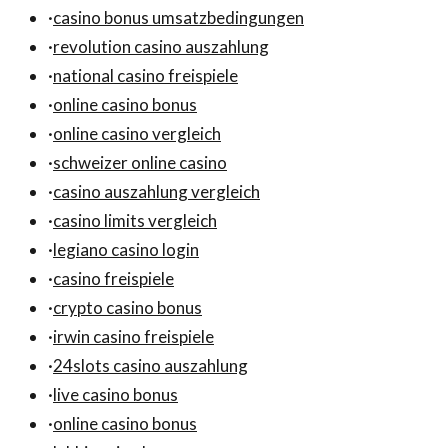
·
casino bonus umsatzbedingungen
·
revolution casino auszahlung
·
national casino freispiele
·
online casino bonus
·
online casino vergleich
·
schweizer online casino
·
casino auszahlung vergleich
·
casino limits vergleich
·
legiano casino login
·
casino freispiele
·
crypto casino bonus
·
irwin casino freispiele
·
24slots casino auszahlung
·
live casino bonus
·
online casino bonus