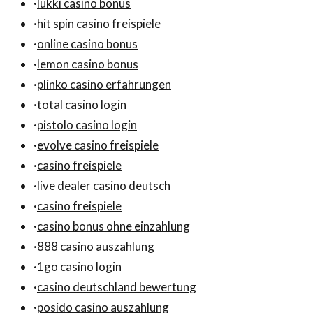
·
lukki casino bonus
·
hit spin casino freispiele
·
online casino bonus
·
lemon casino bonus
·
plinko casino erfahrungen
·
total casino login
·
pistolo casino login
·
evolve casino freispiele
·
casino freispiele
·
live dealer casino deutsch
·
casino freispiele
·
casino bonus ohne einzahlung
·
888 casino auszahlung
·
1go casino login
·
casino deutschland bewertung
·
posido casino auszahlung