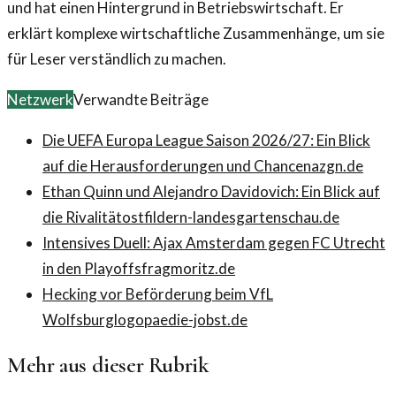
und hat einen Hintergrund in Betriebswirtschaft. Er
erklärt komplexe wirtschaftliche Zusammenhänge, um sie
für Leser verständlich zu machen.
Netzwerk
Verwandte Beiträge
Die UEFA Europa League Saison 2026/27: Ein Blick
auf die Herausforderungen und Chancen
azgn.de
Ethan Quinn und Alejandro Davidovich: Ein Blick auf
die Rivalität
ostfildern-landesgartenschau.de
Intensives Duell: Ajax Amsterdam gegen FC Utrecht
in den Playoffs
fragmoritz.de
Hecking vor Beförderung beim VfL
Wolfsburg
logopaedie-jobst.de
Mehr aus dieser Rubrik