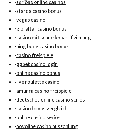
·
seriöse online casinos
·
starda casino bonus
·
vegas casino
·
gibraltar casino bonus
·
casino mit schneller verifizierung
·
bing bong casino bonus
·
casino freispiele
·
ggbet casino login
·
online casino bonus
·
live roulette casino
·
amunra casino freispiele
·
deutsches online casino seriös
·
casino bonus vergleich
·
online casino seriös
·
novoline casino auszahlung