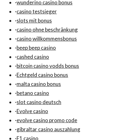
·
wunderino casino bonus
·
casino testsieger
·
slots mit bonus
·
casino ohne beschränkung
·
casino willkommensbonus
·
beep beep casino
·
cashed casino
·
bitcoin casino vodds bonus
·
Echtgeld casino bonus
·
malta casino bonus
·
betano casino
·
slot casino deutsch
·
Evolve casino
·
evolve casino promo code
·
gibraltar casino auszahlung
·
F1 casino