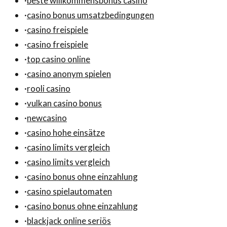
·
beste willkommensbonus casino
·
casino bonus umsatzbedingungen
·
casino freispiele
·
casino freispiele
·
top casino online
·
casino anonym spielen
·
rooli casino
·
vulkan casino bonus
·
newcasino
·
casino hohe einsätze
·
casino limits vergleich
·
casino limits vergleich
·
casino bonus ohne einzahlung
·
casino spielautomaten
·
casino bonus ohne einzahlung
·
blackjack online seriös