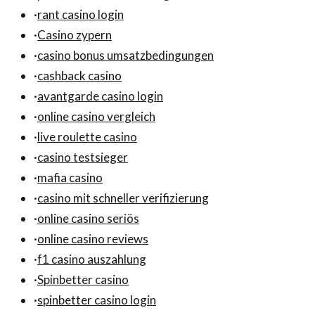
·
rant casino login
·
Casino zypern
·
casino bonus umsatzbedingungen
·
cashback casino
·
avantgarde casino login
·
online casino vergleich
·
live roulette casino
·
casino testsieger
·
mafia casino
·
casino mit schneller verifizierung
·
online casino seriös
·
online casino reviews
·
f1 casino auszahlung
·
Spinbetter casino
·
spinbetter casino login