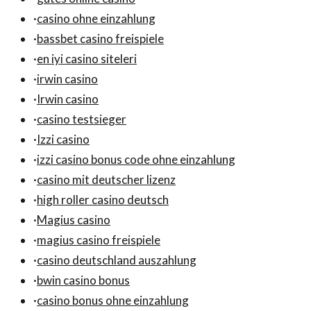
·
casino ohne einzahlung
·
bassbet casino freispiele
·
en iyi casino siteleri
·
irwin casino
·
Irwin casino
·
casino testsieger
·
Izzi casino
·
izzi casino bonus code ohne einzahlung
·
casino mit deutscher lizenz
·
high roller casino deutsch
·
Magius casino
·
magius casino freispiele
·
casino deutschland auszahlung
·
bwin casino bonus
·
casino bonus ohne einzahlung