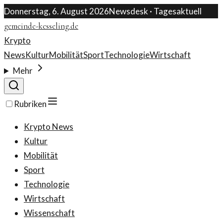
Donnerstag, 6. August 2026
Newsdesk · Tagesaktuell
gemeinde-kesseling.de
Krypto
News
Kultur
Mobilität
Sport
Technologie
Wirtschaft
Mehr
Rubriken
Krypto News
Kultur
Mobilität
Sport
Technologie
Wirtschaft
Wissenschaft