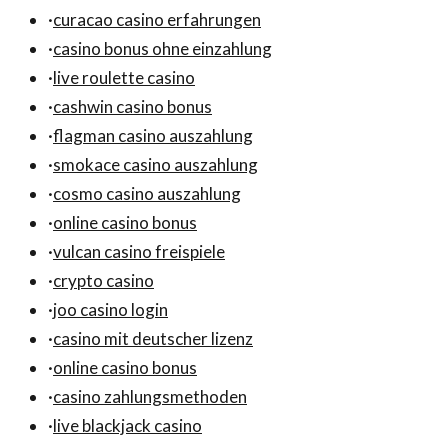
·
curacao casino erfahrungen
·
casino bonus ohne einzahlung
·
live roulette casino
·
cashwin casino bonus
·
flagman casino auszahlung
·
smokace casino auszahlung
·
cosmo casino auszahlung
·
online casino bonus
·
vulcan casino freispiele
·
crypto casino
·
joo casino login
·
casino mit deutscher lizenz
·
online casino bonus
·
casino zahlungsmethoden
·
live blackjack casino