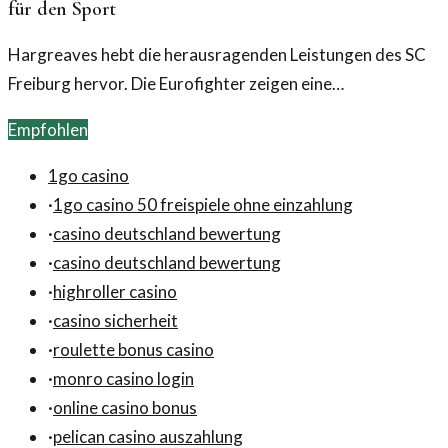
für den Sport
Hargreaves hebt die herausragenden Leistungen des SC
Freiburg hervor. Die Eurofighter zeigen eine
bemerkenswerte Teamdynamik und ein
Empfohlen
unerschütterliches Durchhaltevermögen.
1go casino
·
1go casino 50 freispiele ohne einzahlung
·
casino deutschland bewertung
·
casino deutschland bewertung
·
highroller casino
·
casino sicherheit
·
roulette bonus casino
·
monro casino login
·
online casino bonus
·
pelican casino auszahlung