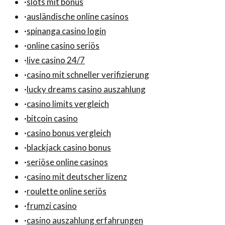
·
slots mit bonus
·
ausländische online casinos
·
spinanga casino login
·
online casino seriös
·
live casino 24/7
·
casino mit schneller verifizierung
·
lucky dreams casino auszahlung
·
casino limits vergleich
·
bitcoin casino
·
casino bonus vergleich
·
blackjack casino bonus
·
seriöse online casinos
·
casino mit deutscher lizenz
·
roulette online seriös
·
frumzi casino
·
casino auszahlung erfahrungen