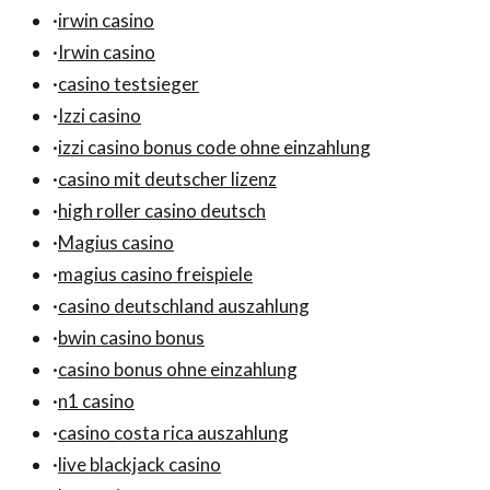
·
irwin casino
·
Irwin casino
·
casino testsieger
·
Izzi casino
·
izzi casino bonus code ohne einzahlung
·
casino mit deutscher lizenz
·
high roller casino deutsch
·
Magius casino
·
magius casino freispiele
·
casino deutschland auszahlung
·
bwin casino bonus
·
casino bonus ohne einzahlung
·
n1 casino
·
casino costa rica auszahlung
·
live blackjack casino