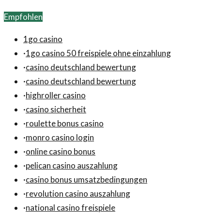
Wichtigkeit von Kontinuität und Vertrauen in der
Empfohlen
Mannschaft.
1go casino
·
1go casino 50 freispiele ohne einzahlung
·
casino deutschland bewertung
·
casino deutschland bewertung
·
highroller casino
·
casino sicherheit
·
roulette bonus casino
·
monro casino login
·
online casino bonus
·
pelican casino auszahlung
·
casino bonus umsatzbedingungen
·
revolution casino auszahlung
·
national casino freispiele