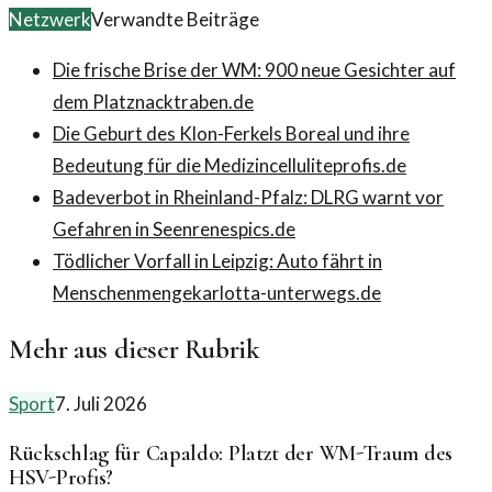
Netzwerk
Verwandte Beiträge
Die frische Brise der WM: 900 neue Gesichter auf
dem Platz
nacktraben.de
Die Geburt des Klon-Ferkels Boreal und ihre
Bedeutung für die Medizin
celluliteprofis.de
Badeverbot in Rheinland-Pfalz: DLRG warnt vor
Gefahren in Seen
renespics.de
Tödlicher Vorfall in Leipzig: Auto fährt in
Menschenmenge
karlotta-unterwegs.de
Mehr aus dieser Rubrik
Sport
7. Juli 2026
Rückschlag für Capaldo: Platzt der WM-Traum des
HSV-Profis?