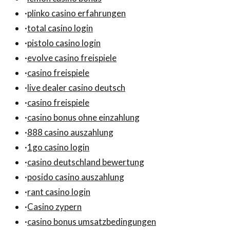
·
plinko casino erfahrungen
·
total casino login
·
pistolo casino login
·
evolve casino freispiele
·
casino freispiele
·
live dealer casino deutsch
·
casino freispiele
·
casino bonus ohne einzahlung
·
888 casino auszahlung
·
1go casino login
·
casino deutschland bewertung
·
posido casino auszahlung
·
rant casino login
·
Casino zypern
·
casino bonus umsatzbedingungen