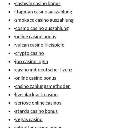
·
cashwin casino bonus
·
flagman casino auszahlung
·
smokace casino auszahlung
·
cosmo casino auszahlung
·
online casino bonus
·
vulcan casino freispiele
·
crypto casino
·
joo casino login
·
casino mit deutscher lizenz
·
online casino bonus
·
casino zahlungsmethoden
·
live blackjack casino
·
seriöse online casinos
·
starda casino bonus
·
vegas casino
·
gibraltar casino bonus