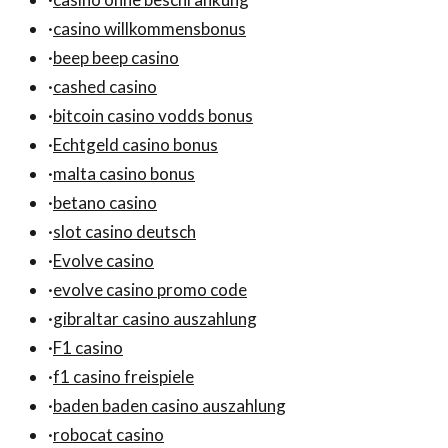
·
casino willkommensbonus
·
beep beep casino
·
cashed casino
·
bitcoin casino vodds bonus
·
Echtgeld casino bonus
·
malta casino bonus
·
betano casino
·
slot casino deutsch
·
Evolve casino
·
evolve casino promo code
·
gibraltar casino auszahlung
·
F1 casino
·
f1 casino freispiele
·
baden baden casino auszahlung
·
robocat casino