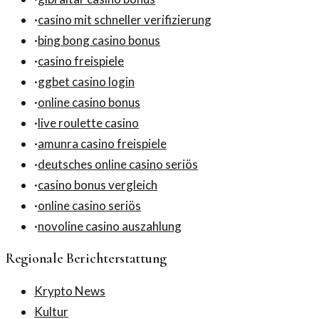
·
casino mit schneller verifizierung
·
bing bong casino bonus
·
casino freispiele
·
ggbet casino login
·
online casino bonus
·
live roulette casino
·
amunra casino freispiele
·
deutsches online casino seriös
·
casino bonus vergleich
·
online casino seriös
·
novoline casino auszahlung
Regionale Berichterstattung
Krypto News
Kultur