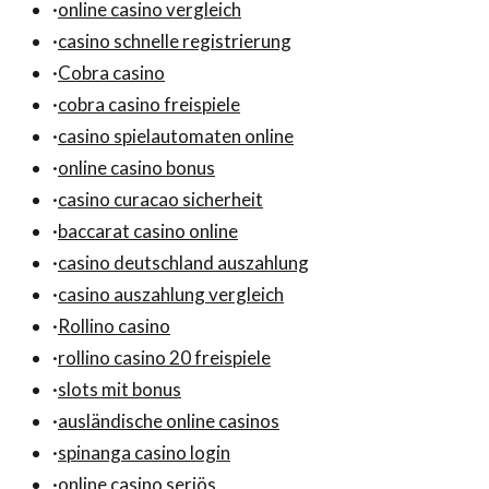
·
online casino vergleich
·
casino schnelle registrierung
·
Cobra casino
·
cobra casino freispiele
·
casino spielautomaten online
·
online casino bonus
·
casino curacao sicherheit
·
baccarat casino online
·
casino deutschland auszahlung
·
casino auszahlung vergleich
·
Rollino casino
·
rollino casino 20 freispiele
·
slots mit bonus
·
ausländische online casinos
·
spinanga casino login
·
online casino seriös