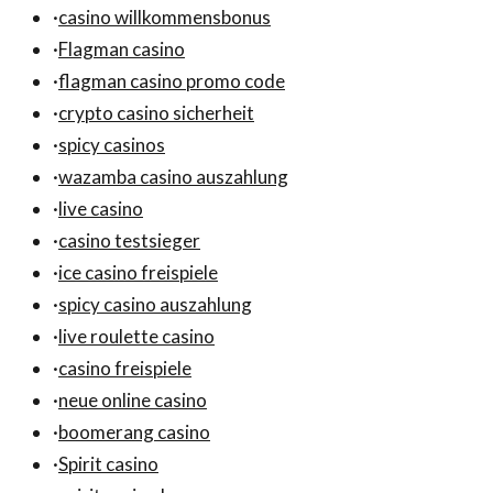
·
casino willkommensbonus
·
Flagman casino
·
flagman casino promo code
·
crypto casino sicherheit
·
spicy casinos
·
wazamba casino auszahlung
·
live casino
·
casino testsieger
·
ice casino freispiele
·
spicy casino auszahlung
·
live roulette casino
·
casino freispiele
·
neue online casino
·
boomerang casino
·
Spirit casino