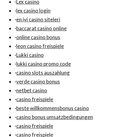
·
Lex casino
·
lex casino login
·
en iyi casino siteleri
·
baccarat casino online
·
online casino bonus
·
leon casino freispiele
·
Lukki casino
·
lukki casino promo code
·
casino slots auszahlung
·
verde casino bonus
·
netbet casino
·
casino freispiele
·
beste willkommensbonus casino
·
casino bonus umsatzbedingungen
·
casino freispiele
·
casino freispiele