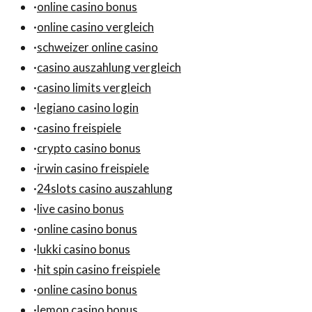
·
online casino bonus
·
online casino vergleich
·
schweizer online casino
·
casino auszahlung vergleich
·
casino limits vergleich
·
legiano casino login
·
casino freispiele
·
crypto casino bonus
·
irwin casino freispiele
·
24slots casino auszahlung
·
live casino bonus
·
online casino bonus
·
lukki casino bonus
·
hit spin casino freispiele
·
online casino bonus
·
lemon casino bonus