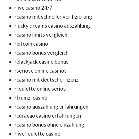
·
live casino 24/7
·
casino mit schneller verifizierung
·
lucky dreams casino auszahlung
·
casino limits vergleich
·
bitcoin casino
·
casino bonus vergleich
·
blackjack casino bonus
·
seriöse online casinos
·
casino mit deutscher lizenz
·
roulette online seriös
·
frumzi casino
·
casino auszahlung erfahrungen
·
curacao casino erfahrungen
·
casino bonus ohne einzahlung
·
live roulette casino