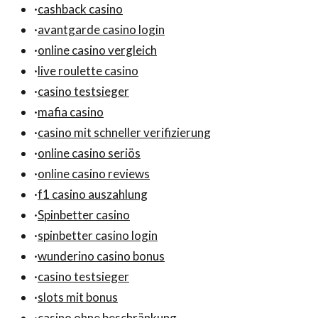
·
cashback casino
·
avantgarde casino login
·
online casino vergleich
·
live roulette casino
·
casino testsieger
·
mafia casino
·
casino mit schneller verifizierung
·
online casino seriös
·
online casino reviews
·
f1 casino auszahlung
·
Spinbetter casino
·
spinbetter casino login
·
wunderino casino bonus
·
casino testsieger
·
slots mit bonus
·
casino ohne beschränkung