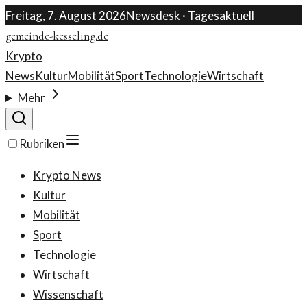
Freitag, 7. August 2026
Newsdesk · Tagesaktuell
gemeinde-kesseling.de
Krypto
News
Kultur
Mobilität
Sport
Technologie
Wirtschaft
Mehr
Rubriken
Krypto News
Kultur
Mobilität
Sport
Technologie
Wirtschaft
Wissenschaft