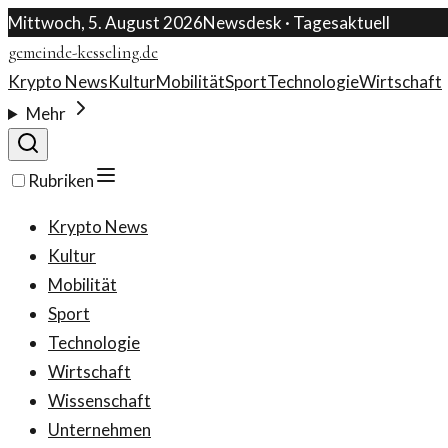
Mittwoch, 5. August 2026
Newsdesk · Tagesaktuell
gemeinde-kesseling.de
Krypto News
Kultur
Mobilität
Sport
Technologie
Wirtschaft
Mehr
Rubriken
Krypto News
Kultur
Mobilität
Sport
Technologie
Wirtschaft
Wissenschaft
Unternehmen