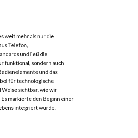
es weit mehr als nur die
us Telefon,
ndards und ließ die
ur funktional, sondern auch
-Bedienelemente und das
ol für technologische
d Weise sichtbar, wie wir
 Es markierte den Beginn einer
Lebens integriert wurde.