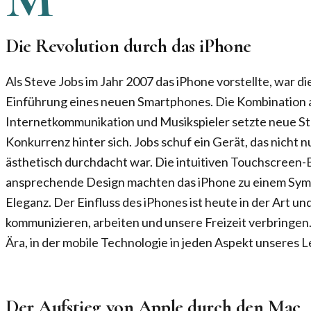
Die Revolution durch das iPhone
Als Steve Jobs im Jahr 2007 das iPhone vorstellte, war di
Einführung eines neuen Smartphones. Die Kombination a
Internetkommunikation und Musikspieler setzte neue Sta
Konkurrenz hinter sich. Jobs schuf ein Gerät, das nicht n
ästhetisch durchdacht war. Die intuitiven Touchscreen
ansprechende Design machten das iPhone zu einem Symb
Eleganz. Der Einfluss des iPhones ist heute in der Art un
kommunizieren, arbeiten und unsere Freizeit verbringen.
Ära, in der mobile Technologie in jeden Aspekt unseres 
Der Aufstieg von Apple durch den Mac