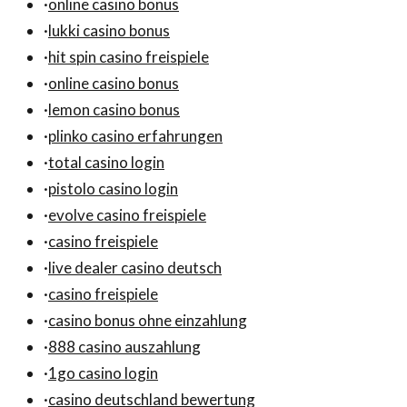
·
online casino bonus
·
lukki casino bonus
·
hit spin casino freispiele
·
online casino bonus
·
lemon casino bonus
·
plinko casino erfahrungen
·
total casino login
·
pistolo casino login
·
evolve casino freispiele
·
casino freispiele
·
live dealer casino deutsch
·
casino freispiele
·
casino bonus ohne einzahlung
·
888 casino auszahlung
·
1go casino login
·
casino deutschland bewertung