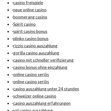
·
casino freispiele
·
neue online casino
·
boomerang casino
·
Spirit casino
·
spirit casino bonus
·
plinko casino bonus
·
rizzio casino auszahlung
·
gorilla casino auszahlung
·
casino mit schneller verifizierung
·
casino bonus ohne einzahlung
·
online casino seriös
·
online casino seriös
·
casino auszahlung unter 24 stunden
·
schweizer online casino
·
casino auszahlung erfahrungen
·
sol casino auszahlung