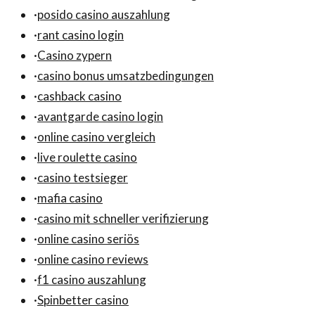
·
posido casino auszahlung
·
rant casino login
·
Casino zypern
·
casino bonus umsatzbedingungen
·
cashback casino
·
avantgarde casino login
·
online casino vergleich
·
live roulette casino
·
casino testsieger
·
mafia casino
·
casino mit schneller verifizierung
·
online casino seriös
·
online casino reviews
·
f1 casino auszahlung
·
Spinbetter casino