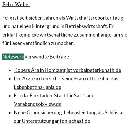
Felix Weber
Felix ist seit sieben Jahren als Wirtschaftsreporter tätig
und hat einen Hintergrund in Betriebswirtschaft. Er
erklärt komplexe wirtschaftliche Zusammenhänge, um sie
für Leser verständlich zu machen.
Netzwerk
Verwandte Beiträge
Kobers Ära in Homburg ist vorbei
peterkunath.de
Die Ärzte irrten sich – seine Frau rettete ihm das
Leben
bettina-janis.de
Frieda: Ein starker Start für Sat.1 am
Vorabend
solxview.de
Neue Grundsicherung: Lebensleistung als Schlüssel
zur Unterstützung
anton-schaaf.de