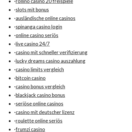
·
rollino casino 20 freispiele
·
slots mit bonus
·
ausländische online casinos
·
spinanga casino login
·
online casino seriös
·
live casino 24/7
·
casino mit schneller verifizierung
·
lucky dreams casino auszahlung
·
casino limits vergleich
·
bitcoin casino
·
casino bonus vergleich
·
blackjack casino bonus
·
seriöse online casinos
·
casino mit deutscher lizenz
·
roulette online seriös
·
frumzi casino