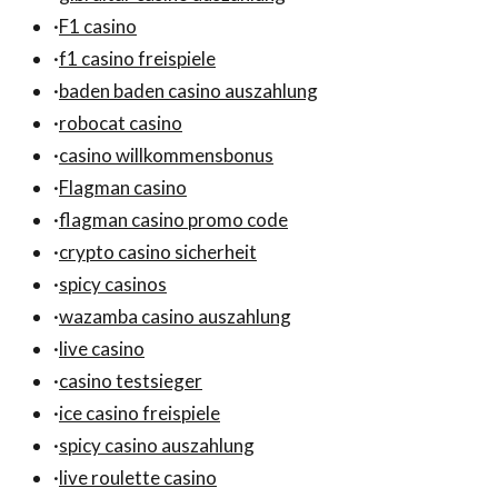
·
F1 casino
·
f1 casino freispiele
·
baden baden casino auszahlung
·
robocat casino
·
casino willkommensbonus
·
Flagman casino
·
flagman casino promo code
·
crypto casino sicherheit
·
spicy casinos
·
wazamba casino auszahlung
·
live casino
·
casino testsieger
·
ice casino freispiele
·
spicy casino auszahlung
·
live roulette casino