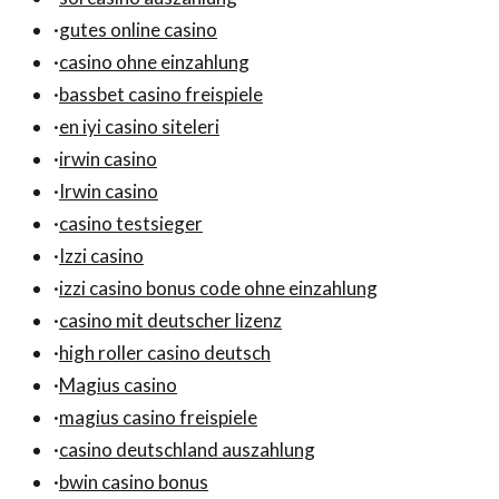
·
gutes online casino
·
casino ohne einzahlung
·
bassbet casino freispiele
·
en iyi casino siteleri
·
irwin casino
·
Irwin casino
·
casino testsieger
·
Izzi casino
·
izzi casino bonus code ohne einzahlung
·
casino mit deutscher lizenz
·
high roller casino deutsch
·
Magius casino
·
magius casino freispiele
·
casino deutschland auszahlung
·
bwin casino bonus