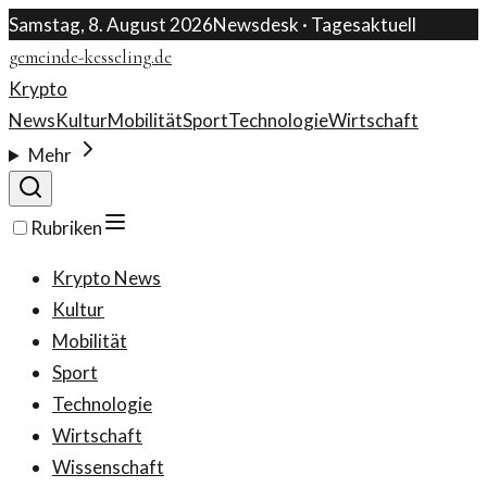
Samstag, 8. August 2026
Newsdesk · Tagesaktuell
gemeinde-kesseling.de
Krypto
News
Kultur
Mobilität
Sport
Technologie
Wirtschaft
Mehr
Rubriken
Krypto News
Kultur
Mobilität
Sport
Technologie
Wirtschaft
Wissenschaft