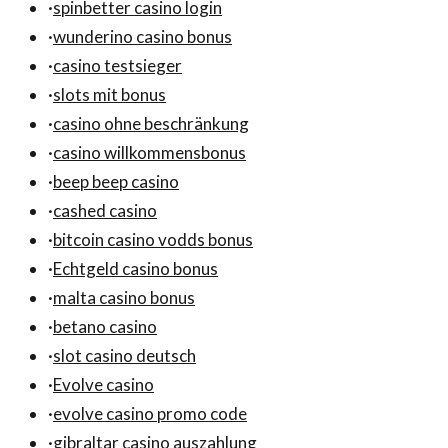
·
spinbetter casino login
·
wunderino casino bonus
·
casino testsieger
·
slots mit bonus
·
casino ohne beschränkung
·
casino willkommensbonus
·
beep beep casino
·
cashed casino
·
bitcoin casino vodds bonus
·
Echtgeld casino bonus
·
malta casino bonus
·
betano casino
·
slot casino deutsch
·
Evolve casino
·
evolve casino promo code
·
gibraltar casino auszahlung