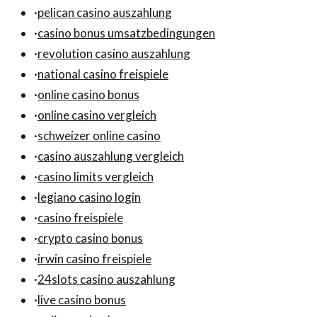
·
pelican casino auszahlung
·
casino bonus umsatzbedingungen
·
revolution casino auszahlung
·
national casino freispiele
·
online casino bonus
·
online casino vergleich
·
schweizer online casino
·
casino auszahlung vergleich
·
casino limits vergleich
·
legiano casino login
·
casino freispiele
·
crypto casino bonus
·
irwin casino freispiele
·
24slots casino auszahlung
·
live casino bonus