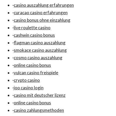
·
casino auszahlung erfahrungen
·
curacao casino erfahrungen
·
casino bonus ohne einzahlung
·
live roulette casino
·
cashwin casino bonus
·
flagman casino auszahlung
·
smokace casino auszahlung
·
cosmo casino auszahlung
·
online casino bonus
·
vulcan casino freispiele
·
crypto casino
·
joo casino login
·
casino mit deutscher lizenz
·
online casino bonus
·
casino zahlungsmethoden