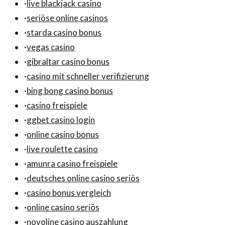
·
live blackjack casino
·
seriöse online casinos
·
starda casino bonus
·
vegas casino
·
gibraltar casino bonus
·
casino mit schneller verifizierung
·
bing bong casino bonus
·
casino freispiele
·
ggbet casino login
·
online casino bonus
·
live roulette casino
·
amunra casino freispiele
·
deutsches online casino seriös
·
casino bonus vergleich
·
online casino seriös
·
novoline casino auszahlung