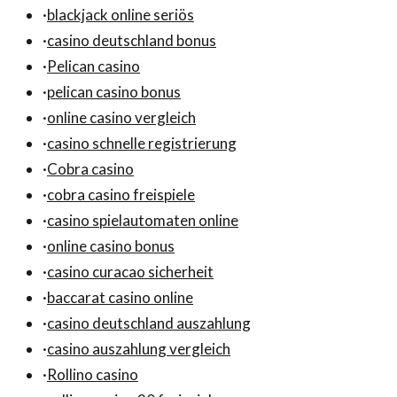
·
blackjack online seriös
·
casino deutschland bonus
·
Pelican casino
·
pelican casino bonus
·
online casino vergleich
·
casino schnelle registrierung
·
Cobra casino
·
cobra casino freispiele
·
casino spielautomaten online
·
online casino bonus
·
casino curacao sicherheit
·
baccarat casino online
·
casino deutschland auszahlung
·
casino auszahlung vergleich
·
Rollino casino