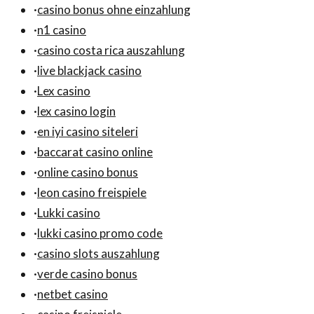
·
casino bonus ohne einzahlung
·
n1 casino
·
casino costa rica auszahlung
·
live blackjack casino
·
Lex casino
·
lex casino login
·
en iyi casino siteleri
·
baccarat casino online
·
online casino bonus
·
leon casino freispiele
·
Lukki casino
·
lukki casino promo code
·
casino slots auszahlung
·
verde casino bonus
·
netbet casino