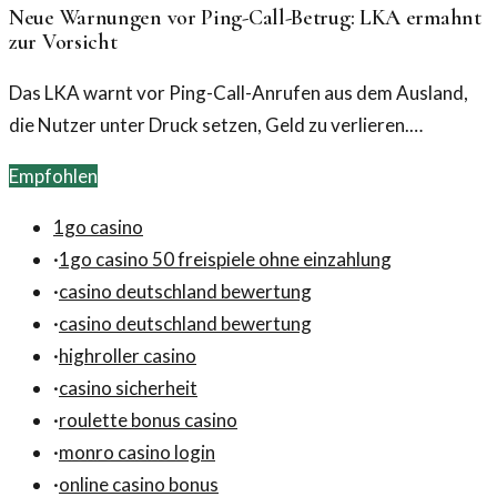
Neue Warnungen vor Ping-Call-Betrug: LKA ermahnt
zur Vorsicht
Das LKA warnt vor Ping-Call-Anrufen aus dem Ausland,
die Nutzer unter Druck setzen, Geld zu verlieren.
Betrügerische Anrufe verbreiten sich rasch und treffen
Empfohlen
viele. Dabei werden einfache Tricks angewandt, um
Schnelligkeit und Aufmerksamkeit zu nutzen.
1go casino
·
1go casino 50 freispiele ohne einzahlung
·
casino deutschland bewertung
·
casino deutschland bewertung
·
highroller casino
·
casino sicherheit
·
roulette bonus casino
·
monro casino login
·
online casino bonus