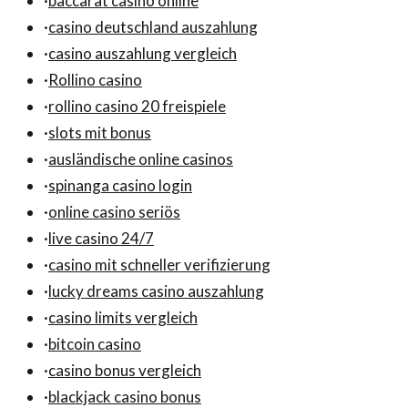
·
baccarat casino online
·
casino deutschland auszahlung
·
casino auszahlung vergleich
·
Rollino casino
·
rollino casino 20 freispiele
·
slots mit bonus
·
ausländische online casinos
·
spinanga casino login
·
online casino seriös
·
live casino 24/7
·
casino mit schneller verifizierung
·
lucky dreams casino auszahlung
·
casino limits vergleich
·
bitcoin casino
·
casino bonus vergleich
·
blackjack casino bonus