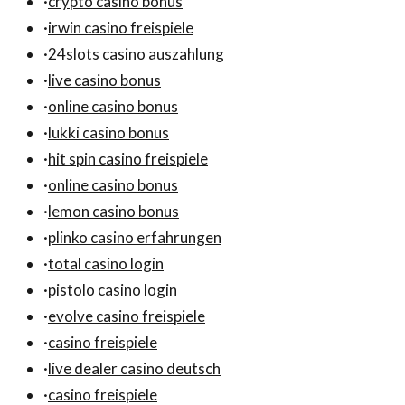
·
crypto casino bonus
·
irwin casino freispiele
·
24slots casino auszahlung
·
live casino bonus
·
online casino bonus
·
lukki casino bonus
·
hit spin casino freispiele
·
online casino bonus
·
lemon casino bonus
·
plinko casino erfahrungen
·
total casino login
·
pistolo casino login
·
evolve casino freispiele
·
casino freispiele
·
live dealer casino deutsch
·
casino freispiele