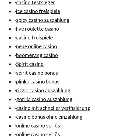
·
casino testsieger
·
ice casino freispiele
·
spicy casino auszahlung
·
live roulette casino
·
casino freispiele
·
neue online casino
·
boomerang casino
·
Spirit casino
·
spirit casino bonus
·
plinko casino bonus
·
rizzio casino auszahlung
·
gorilla casino auszahlung
·
casino mit schneller verifizierung
·
casino bonus ohne einzahlung
·
online casino seriös
·
online casino seriös