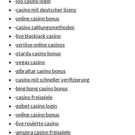
·
joo casino login
·
casino mit deutscher lizenz
·
online casino bonus
·
casino zahlungsmethoden
·
live blackjack casino
·
seriöse online casinos
·
starda casino bonus
·
vegas casino
·
gibraltar casino bonus
·
casino mit schneller verifizierung
·
bing bong casino bonus
·
casino freispiele
·
ggbet casino login
·
online casino bonus
·
live roulette casino
·
amunra casino freispiele