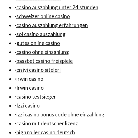
·
casino auszahlung unter 24 stunden
·
schweizer online casino
·
casino auszahlung erfahrungen
·
sol casino auszahlung
·
gutes online casino
·
casino ohne einzahlung
·
bassbet casino freispiele
·
en iyi casino siteleri
·
irwin casino
·
Irwin casino
·
casino testsieger
·
Izzi casino
·
izzi casino bonus code ohne einzahlung
·
casino mit deutscher lizenz
·
high roller casino deutsch