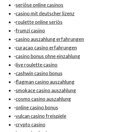
·
seriöse online casinos
·
casino mit deutscher lizenz
·
roulette online seriös
·
frumzi casino
·
casino auszahlung erfahrungen
·
curacao casino erfahrungen
·
casino bonus ohne einzahlung
·
live roulette casino
·
cashwin casino bonus
·
flagman casino auszahlung
·
smokace casino auszahlung
·
cosmo casino auszahlung
·
online casino bonus
·
vulcan casino freispiele
·
crypto casino