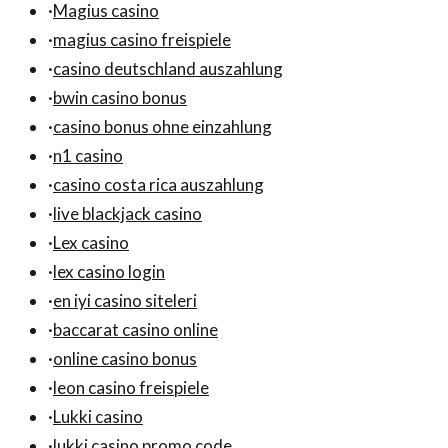
·
Magius casino
·
magius casino freispiele
·
casino deutschland auszahlung
·
bwin casino bonus
·
casino bonus ohne einzahlung
·
n1 casino
·
casino costa rica auszahlung
·
live blackjack casino
·
Lex casino
·
lex casino login
·
en iyi casino siteleri
·
baccarat casino online
·
online casino bonus
·
leon casino freispiele
·
Lukki casino
·
lukki casino promo code