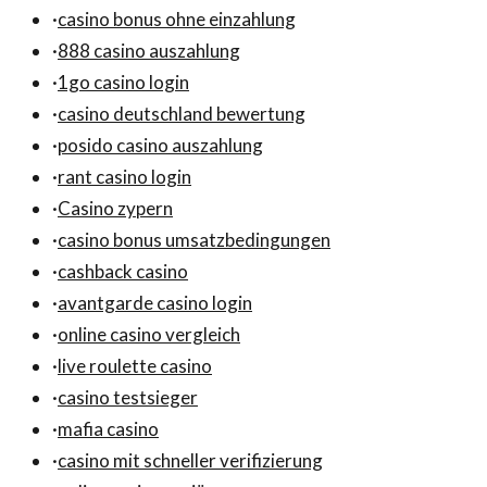
·
casino bonus ohne einzahlung
·
888 casino auszahlung
·
1go casino login
·
casino deutschland bewertung
·
posido casino auszahlung
·
rant casino login
·
Casino zypern
·
casino bonus umsatzbedingungen
·
cashback casino
·
avantgarde casino login
·
online casino vergleich
·
live roulette casino
·
casino testsieger
·
mafia casino
·
casino mit schneller verifizierung