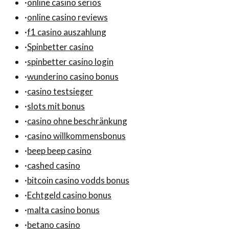
·
online casino seriös
·
online casino reviews
·
f1 casino auszahlung
·
Spinbetter casino
·
spinbetter casino login
·
wunderino casino bonus
·
casino testsieger
·
slots mit bonus
·
casino ohne beschränkung
·
casino willkommensbonus
·
beep beep casino
·
cashed casino
·
bitcoin casino vodds bonus
·
Echtgeld casino bonus
·
malta casino bonus
·
betano casino