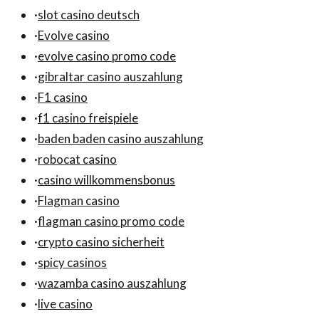
·
slot casino deutsch
·
Evolve casino
·
evolve casino promo code
·
gibraltar casino auszahlung
·
F1 casino
·
f1 casino freispiele
·
baden baden casino auszahlung
·
robocat casino
·
casino willkommensbonus
·
Flagman casino
·
flagman casino promo code
·
crypto casino sicherheit
·
spicy casinos
·
wazamba casino auszahlung
·
live casino