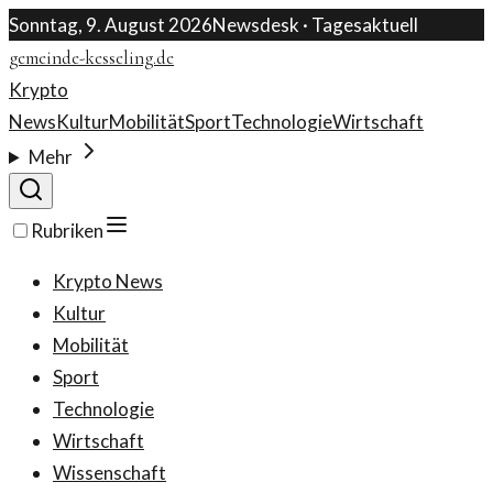
Sonntag, 9. August 2026
Newsdesk · Tagesaktuell
gemeinde-kesseling.de
Krypto
News
Kultur
Mobilität
Sport
Technologie
Wirtschaft
Mehr
Rubriken
Krypto News
Kultur
Mobilität
Sport
Technologie
Wirtschaft
Wissenschaft