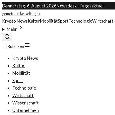
Donnerstag, 6. August 2026
Newsdesk · Tagesaktuell
gemeinde-kesseling.de
Krypto News
Kultur
Mobilität
Sport
Technologie
Wirtschaft
Mehr
Rubriken
Krypto News
Kultur
Mobilität
Sport
Technologie
Wirtschaft
Wissenschaft
Unternehmen