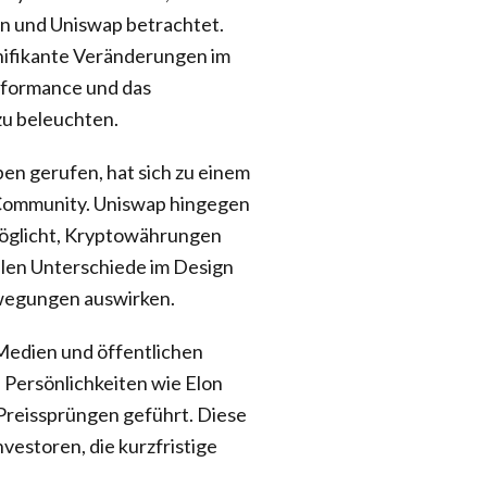
n und Uniswap betrachtet.
gnifikante Veränderungen im
Performance und das
u beleuchten.
en gerufen, hat sich zu einem
l-Community. Uniswap hingegen
rmöglicht, Kryptowährungen
alen Unterschiede im Design
ewegungen auswirken.
 Medien und öffentlichen
 Persönlichkeiten wie Elon
 Preissprüngen geführt. Diese
Investoren, die kurzfristige