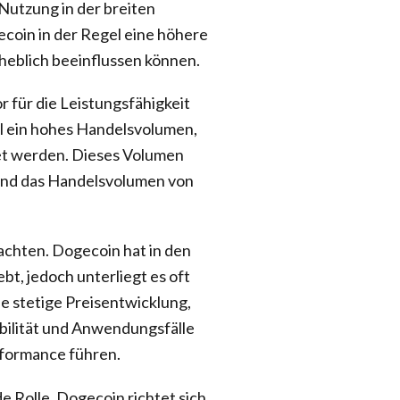
 Nutzung in der breiten
ecoin in der Regel eine höhere
rheblich beeinflussen können.
r für die Leistungsfähigkeit
l ein hohes Handelsvolumen,
et werden. Dieses Volumen
end das Handelsvolumen von
trachten. Dogecoin hat in den
t, jedoch unterliegt es oft
e stetige Preisentwicklung,
bilität und Anwendungsfälle
rformance führen.
e Rolle. Dogecoin richtet sich