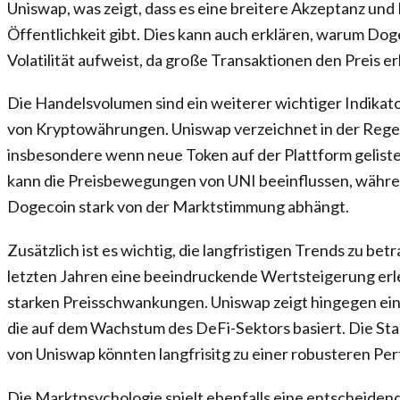
Uniswap, was zeigt, dass es eine breitere Akzeptanz und
Öffentlichkeit gibt. Dies kann auch erklären, warum Dog
Volatilität aufweist, da große Transaktionen den Preis e
Die Handelsvolumen sind ein weiterer wichtiger Indikato
von Kryptowährungen. Uniswap verzeichnet in der Rege
insbesondere wenn neue Token auf der Plattform gelist
kann die Preisbewegungen von UNI beeinflussen, währ
Dogecoin stark von der Marktstimmung abhängt.
Zusätzlich ist es wichtig, die langfristigen Trends zu be
letzten Jahren eine beeindruckende Wertsteigerung erleb
starken Preisschwankungen. Uniswap zeigt hingegen ein
die auf dem Wachstum des DeFi-Sektors basiert. Die Sta
von Uniswap könnten langfrisitg zu einer robusteren Pe
Die Marktpsychologie spielt ebenfalls eine entscheidend